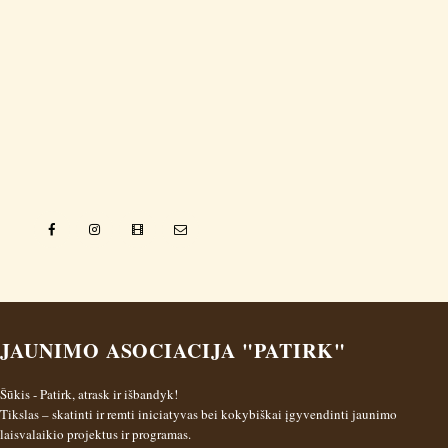
JAUNIMO ASOCIACIJA "PATIRK"
Šūkis - Patirk, atrask ir išbandyk!
Tikslas – skatinti ir remti iniciatyvas bei kokybiškai įgyvendinti jaunimo
laisvalaikio projektus ir programas.