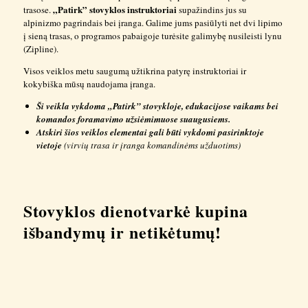
„Patirk” stovyklos instruktoriai
trasose.
supažindins jus su
alpinizmo pagrindais bei įranga. Galime jums pasiūlyti net dvi lipimo
į sieną trasas, o programos pabaigoje turėsite galimybę nusileisti lynu
(Zipline).
Visos veiklos metu saugumą užtikrina patyrę instruktoriai ir
kokybiška mūsų naudojama įranga.
Ši veikla vykdoma „Patirk” stovykloje, edukacijose vaikams bei
komandos foramavimo užsiėmimuose suaugusiems.
Atskiri šios veiklos elementai gali būti vykdomi pasirinktoje
vietoje
(virvių trasa ir įranga komandinėms užduotims)
Stovyklos dienotvarkė kupina
išbandymų ir netikėtumų!