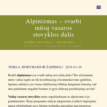
VAIKŲ STOVYKLOS 🏕
Alpinizmas – svarbi
Vasaros stovyklos vaikams, vasaros stovykla vaikams
mūsų vasaros
stovyklos dalis
PAGRINDINIS
VAIKŲ VASAROS
PATIRK STOVYKLA
VISI ĮRAŠAI
...
ALPINIZMAS – SVARBI MŪSŲ VASAROS...
STOVYKLOS 2026
KITOS PASLAUGOS
VEIKLOS
VEIKLA, MOKYMASIS IR ŽAIDIMAI
2024-01-20
1,2 % GPM
alpinizmas
Kodėl
yra svarbi mūsų stovyklų dalis? Šio užsiėmimo
APIE MUS
metu vaikai ugdo ne tik koordinaciją ir komunikavimo įgūdžius,
VIDEO
lipimas aukštyn yra vienas didžiausių iššūkių daugumai žmonių, tad
mes padedame nugalėti baimes ir įgyti didesnį pasitikėjimą savimi!
DUK
Vaikų vasaros stovyklos
metu supažindinam su alpinizmu ir jo
pradmenimis. Šioje programos dalyje mėginsime įvaldyti laipiojimo
meną tobulindami savo lipimo techniką specialiai tam įrengtose