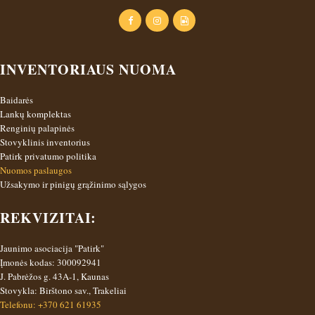
INVENTORIAUS NUOMA
Baidarės
Lankų komplektas
Renginių palapinės
Stovyklinis inventorius
Patirk privatumo politika
Nuomos paslaugos
Užsakymo ir pinigų grąžinimo sąlygos
REKVIZITAI:
Jaunimo asociacija "Patirk"
Įmonės kodas: 300092941
J. Pabrėžos g. 43A-1, Kaunas
Stovykla: Birštono sav., Trakeliai
Telefonu: +370 621 61935