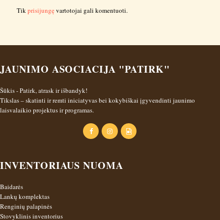
Tik
prisijungę
vartotojai gali komentuoti.
JAUNIMO ASOCIACIJA "PATIRK"
Šūkis - Patirk, atrask ir išbandyk!
Tikslas – skatinti ir remti iniciatyvas bei kokybiškai įgyvendinti jaunimo
laisvalaikio projektus ir programas.
INVENTORIAUS NUOMA
Baidarės
Lankų komplektas
Renginių palapinės
Stovyklinis inventorius