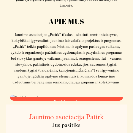
žmonės.
APIE MUS
Jaunimo asociacijos „Patirk” tikslas – skatinti, remti iniciatyvas,
kokybiškai įgyvendinti jaunimo laisvalaikio projektus ir programas.
„Patirk” teikia papildomas švietimo ir ugdymo paslaugas vaikams,
vykdo ir organizuoja pažintines ugdomąsias ir patyrimines programas
bei stovyklas gamtoje vaikams, jaunimui, suaugusiems. Tai – vasaros
stovyklos, pažintinės ugdomosios edukacijos, sausumos žygiai,
vandens žygiai (baidarėmis, kanojomis, „Žalčiais”) su išgyvenimo
gamtoje įgūdžių ugdymo elementais ir komandos formavimo
užduotimis bei renginiai šeimoms, draugų grupėms ir kolektyvams.
Patirk komanda
Jaunimo asociacija Patirk
Jus pasitiks