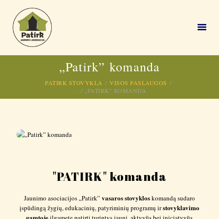
VAIKŲ STOVYKLOS 🏕
Vasaros stovyklos vaikams, vasaros stovykla vaikams
„Patirk” komanda
PAGRINDINIS
PATIRK STOVYKLA
VISOS PASLAUGOS
VAIKŲ VASAROS
...
„PATIRK” KOMANDA
STOVYKLOS 2026
KITOS PASLAUGOS
VEIKLOS
1,2 % GPM
APIE MUS
VIDEO
"PATIRK" komanda
DUK
vasaros stovyklos
Jaunimo asociacijos „Patirk”
komandą sudaro
stovyklavimo
įspūdingą žygių, edukacinių, patyriminių programų ir
gamtoje
ilgamete patirtį turintys jauni, aktyvūs bei iniciatyvūs