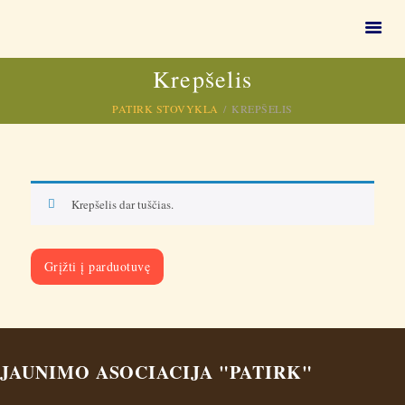
VAIKŲ STOVYKLOS 🏕
Krepšelis
Vasaros stovyklos vaikams, vasaros stovykla vaikams
PATIRK STOVYKLA
KREPŠELIS
PAGRINDINIS
VAIKŲ VASAROS
STOVYKLOS 2026
Krepšelis dar tuščias.
KITOS PASLAUGOS
VEIKLOS
1,2 % GPM
Grįžti į parduotuvę
APIE MUS
VIDEO
DUK
JAUNIMO ASOCIACIJA "PATIRK"