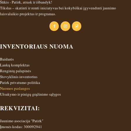
Šūkis - Patirk, atrask ir išbandyk!
Tikslas – skatinti ir remti iniciatyvas bei kokybiškai įgyvendinti jaunimo
laisvalaikio projektus ir programas.
INVENTORIAUS NUOMA
Baidarės
Lankų komplektas
Renginių palapinės
Stovyklinis inventorius
Patirk privatumo politika
Nuomos paslaugos
Užsakymo ir pinigų grąžinimo sąlygos
REKVIZITAI:
Jaunimo asociacija "Patirk"
Įmonės kodas: 300092941