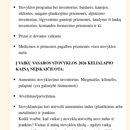
Stovyklos programa bei inventorius: baidarės, kanojos,
irklentės, saugaus plaukiojimo priemonės, alpinizmo
inventorius, išgyvenimo gamtoje priemonės, šaudymo iš lankų
inventorius, komandos formavimo priemonės ir kt.
Prizai ir dovanos vaikams
Medicinos ir pirmosios pagalbos priemonės visos stovyklos
metu
Į VAIKŲ VASAROS STOVYKLOS 2026 KELIALAPIO
KAINĄ NEĮSKAIČIUOTA:
Asmeninis stovyklavimo inventorius: Miegmaišis, kilimėlis,
palapinė (yra galimybė išsinuomoti)
Atvežimas/parvežimas.
Stovyklautojas turi atsivežti asmeninius indus (plastikinius arba
metalinius) ir įrankius.
Kodėl svarbu, kad vaikai į stovyklą atsivežtų savo indus ir
įrankius? Vienas iš mūsų stovyklos tikslų – ugdyti vaikų