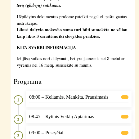
tėvų (globėjų) sutikimas.
Užpildytus dokumentus prašome pateikti pagal el. paštu gautas
instrukcijas.
Likusi dalyvio mokesčio suma turi būti sumokėta ne vėliau
kaip likus 3 savaitėms iki stovyklos pradžios.
KITA SVARBI INFORMACIJA
Jei jūsų vaikas nori dalyvauti, bet yra jaunesnis nei 8 metai ar
vyresnis nei 16 metų, susisiekite su mumis.
Programa
08:00 – Keliamės, Mankšta, Prausimasis
1
08:45 – Rytinis Veiklų Aptarimas
2
09:00 – Pusryčiai
3