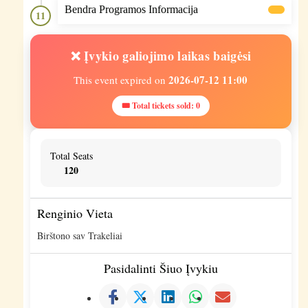
Bendra Programos Informacija
11
❌ Įvykio galiojimo laikas baigėsi
2026-07-12 11:00
This event expired on
🎟 Total tickets sold: 0
Total Seats
120
Renginio Vieta
Birštono sav Trakeliai
Pasidalinti Šiuo Įvykiu