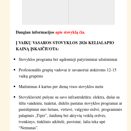
Daugiau informacijos
apie stovyklą čia.
Į VAIKŲ VASAROS STOVYKLOS 2026 KELIALAPIO
KAINĄ ĮSKAIČIUOTA:
Stovyklos programa bei ugdomieji patyriminiai užsiėmimai
Profesionalūs grupių vadovai ir savanoriai atskiroms 12-15
vaikų grupėms
Maitinimas 4 kartus per dieną visos stovyklos metu
Stovyklavietė pušyne su savo infrastruktūra: elektra, dušai su
šiltu vandeniu, tualetai, didelis pastatas stovyklos programai ar
pasislėpimui nuo lietaus, virtuvė, valgymo erdvė, programinės
palapinės „Tipis”, žaidimų bei aktyvių veiklų erdvės,
tvenkinys, tinklinio aikštelė, pavėsinė, šalia teka upė
“Nemunas”.