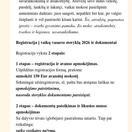
savarankiškumą ir atsakomybę. Atsivežę savo indus (lėkštę,
puodelį, šaukštą ir šakutę), vaikai mokosi pasirūpinti
asmeniniais daiktais: juos saugoti, nepalikti bet kur, po valgio
išsiplauti ir vėl pasiruošti kitam kartui.
Šis, atrodytų, paprastas
įprotis – svarbi gyvenimo pamoka. Jis moko: atsakomybės,
tvarkos ir higienos, savarankiškumo.
Registracija į vaikų vasaros stovyklą 2026 ir dokumentai
2 etapais:
Registracija vyksta
1 etapas – registracija ir avanso apmokėjimas.
Užpildžius registracijos formą, prašome
sumokėti 150 Eur avansinį mokestį
.
Sėkmingai užsiregistravus, el. paštu bus atsiųstas laiškas su:
apmokėjimo patvirtinimu,
nuoroda stovyklos dokumentams parsisiųsti.
2 etapas – dokumentų pateikimas ir likusios sumos
apmokėjimas
Su dalyvio tėvais (globėjais) pasirašoma sutartis. Taip pat
reikalinga:
vaiko sveikatos pažyma,