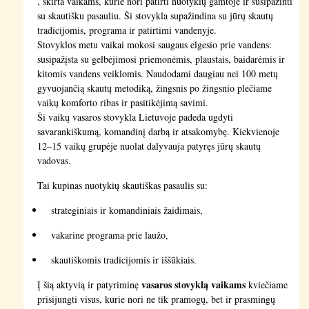
, skirta vaikams, kurie nori patirti nuotykių gamtoje ir susipažinti
su skautišku pasauliu. Ši stovykla supažindina su jūrų skautų
tradicijomis, programa ir patirtimi vandenyje.
Stovyklos metu vaikai mokosi saugaus elgesio prie vandens:
susipažįsta su gelbėjimosi priemonėmis, plaustais, baidarėmis ir
kitomis vandens veiklomis. Naudodami daugiau nei 100 metų
gyvuojančią skautų metodiką, žingsnis po žingsnio plečiame
vaikų komforto ribas ir pasitikėjimą savimi.
Ši vaikų vasaros stovykla Lietuvoje padeda ugdyti
savarankiškumą, komandinį darbą ir atsakomybę. Kiekvienoje
12–15 vaikų grupėje nuolat dalyvauja patyręs jūrų skautų
vadovas.
Tai kupinas nuotykių skautiškas pasaulis su:
strateginiais ir komandiniais žaidimais,
vakarine programa prie laužo,
skautiškomis tradicijomis ir iššūkiais.
vasaros stovyklą vaikams
Į šią aktyvią ir patyriminę
kviečiame
prisijungti visus, kurie nori ne tik pramogų, bet ir prasmingų