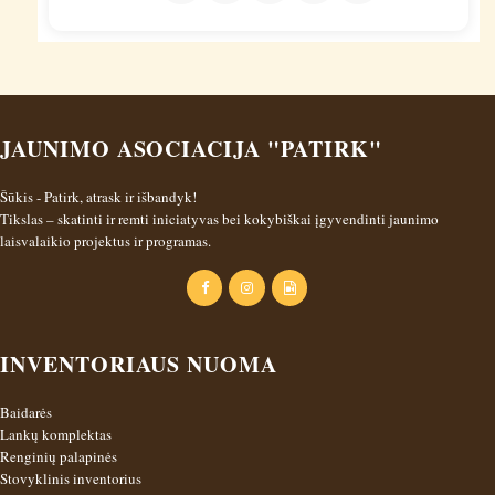
JAUNIMO ASOCIACIJA "PATIRK"
Šūkis - Patirk, atrask ir išbandyk!
Tikslas – skatinti ir remti iniciatyvas bei kokybiškai įgyvendinti jaunimo
laisvalaikio projektus ir programas.
INVENTORIAUS NUOMA
Baidarės
Lankų komplektas
Renginių palapinės
Stovyklinis inventorius