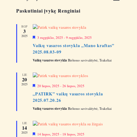
e
P
i
Paskutiniai įvykę Renginiai
a
n
e
s
g
i
w
RGP
i
r
3
s
n
i
2025
S
3 rugpjūčio, 2025
-
9 rugpjūčio, 2025
n
i
N
y
Vaikų vasaros stovykla „Mano kraftas”
ū
k
s
2025.08.03-09
l
a
t
o
V
i
Vaikų vasaros stovykla
m
Birštono savivaldybė, Trakeliai
v
a
d
i
i
a
e
LIE
t
20
g
w
ą
2025
S
20 liepos, 2025
-
26 liepos, 2025
a
i
s
„PATIRK” vaikų vasaros stovykla
ū
N
2025.07.20.26
l
t
o
a
Vaikų vasaros stovykla
m
Birštono savivaldybė, Trakeliai
i
a
v
o
i
LIE
14
n
g
2025
S
14 liepos, 2025
-
18 liepos, 2025