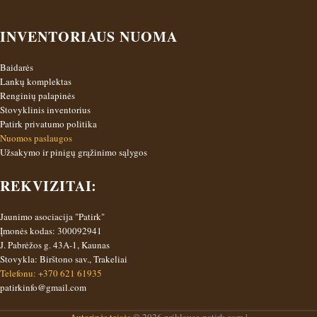
INVENTORIAUS NUOMA
Baidarės
Lankų komplektas
Renginių palapinės
Stovyklinis inventorius
Patirk privatumo politika
Nuomos paslaugos
Užsakymo ir pinigų grąžinimo sąlygos
REKVIZITAI:
Jaunimo asociacija "Patirk"
Įmonės kodas: 300092941
J. Pabrėžos g. 43A-1, Kaunas
Stovykla: Birštono sav., Trakeliai
Telefonu: +370 621 61935
patirkinfo@gmail.com