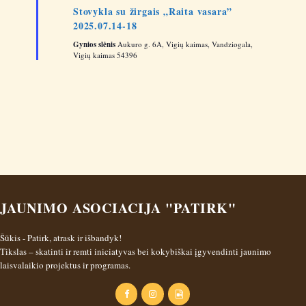
a
i
Stovykla su žirgais „Raita vasara”
ū
t
2025.07.14-18
l
o
i
Gynios slėnis
m
Aukuro g. 6A, Vigių kaimas, Vandziogala,
a
Vigių kaimas 54396
o
n
JAUNIMO ASOCIACIJA "PATIRK"
Šūkis - Patirk, atrask ir išbandyk!
Tikslas – skatinti ir remti iniciatyvas bei kokybiškai įgyvendinti jaunimo
laisvalaikio projektus ir programas.