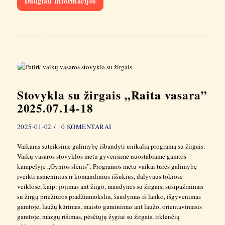
Daugiau Informacijos
Stovykla su žirgais „Raita vasara”
2025.07.14-18
2025-01-02
0
KOMENTARAI
Vaikams suteiksime galimybę išbandyti unikalią programą su žirgais.
Vaikų vasaros stovyklos metu gyvensime nuostabiame gamtos
kampelyje „Gynios slėnis”. Programos metu vaikai turės galimybę
įveikti asmeninius ir komandinius iššūkius, dalyvaus tokiose
veiklose, kaip: jojimas ant žirgo, maudynės su žirgais, susipažinimas
su žirgų priežiūros pradžiamoksliu, šaudymas iš lanko, išgyvenimas
gamtoje, laužų kūrimas, maisto gaminimas ant laužo, orientavimasis
gamtoje, mazgų rišimas, pėsčiųjų žygiai su žirgais, irklenčių