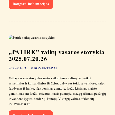
Daugiau Informacijos
„PATIRK” vaikų vasaros stovykla
2025.07.20.26
2025-01-03
0
KOMENTARAI
Vaikų vasaros stovyklos metu vaikai turės galimybę įveikti
asmeninius ir komandinius iššūkius, dalyvaus tokiose veiklose, kaip:
šaudymas iš lanko, išgyvenimas gamtoje, laužų kūrimas, maisto
gaminimas ant laužo, orientavimasis gamtoje, mazgų rišimas, pėsčiųjų
ir vandens žygiai, baidarių, kanojų, Vikingų valties, irklenčių
irklavimas ir kt..