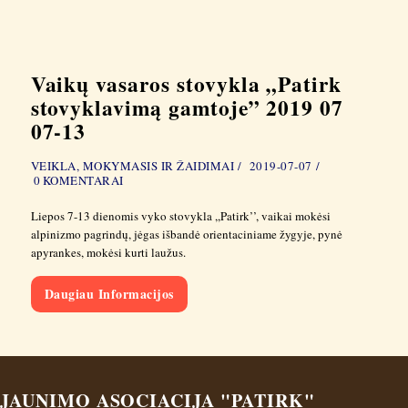
Vaikų vasaros stovykla „Patirk
stovyklavimą gamtoje” 2019 07
07-13
VEIKLA, MOKYMASIS IR ŽAIDIMAI
2019-07-07
0
KOMENTARAI
Liepos 7-13 dienomis vyko stovykla ,,Patirk’’, vaikai mokėsi
alpinizmo pagrindų, jėgas išbandė orientaciniame žygyje, pynė
apyrankes, mokėsi kurti laužus.
Daugiau Informacijos
JAUNIMO ASOCIACIJA "PATIRK"