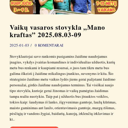
Vaikų vasaros stovykla „Mano
kraftas” 2025.08.03-09
2025-01-03
0
KOMENTARAI
Stovyklautojai savo rankomis pasigamins žaidime naudojamus
įnagius, vykdys įvairias komandines ir individualias užduotis, kurių
metu bus renkami ir kaupiami resursai, o juos tam tikru metu bus
galima iškeisti į žaidime reikalingus įrankius, suvenyrus ir kita. Šio
strateginio žaidimo metu vaikus lydės jiems gerai pažįstami žaidimo
personažai, girdės žaidime naudojamus terminus. Tai visiškai naujo
tipo stovykla, kurioje gerai žinomas ir vaikų pamėgtas žaidimas
tampa realiu nuotykiu. Taip pat į užduotis bus įtrauktos veiklos,
tokios kaip: šaudymas iš lanko, išgyvenimas gamtoje, laužų kūrimas,
maisto gaminimas ant laužo, orientavimasis gamtoje, mazgų rišimas,
pėsčiųjų ir vandens žygiai, baidarių, kanojų, irklenčių irklavimas ir
kt..