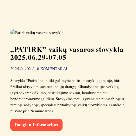
„PATIRK” vaikų vasaros stovykla
2025.06.29-07.05
2025-01-02
0
KOMENTARAI
Stovykla “Patirk” tai puiki galimybė patirti nuotykių gamtoje, būti
fiziškai aktyviam, susirasti naujų draugų, išbandyti naujas veiklas,
įgyti savarankiškumo, pasitikėjimo savimi, bendravimo bei
bendradarbiavimo įgūdžių. Stovyklos metu gyvensime nuostabioje ir
ramioje sodyboje, specialiai pritaikytoje vaikų stovykloms, esančioje
pušyne prie Nemuno upės.
Daugiau Informacijos