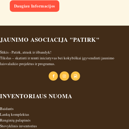
Daugiau Informacijos
JAUNIMO ASOCIACIJA "PATIRK"
Šūkis - Patirk, atrask ir išbandyk!
Tikslas – skatinti ir remti iniciatyvas bei kokybiškai įgyvendinti jaunimo
laisvalaikio projektus ir programas.
INVENTORIAUS NUOMA
Baidarės
Lankų komplektas
Renginių palapinės
Stovyklinis inventorius