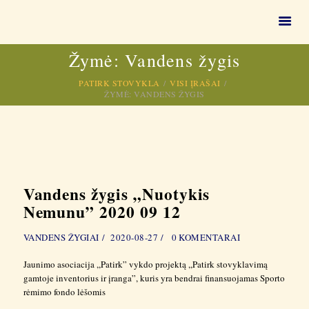
VAIKŲ STOVYKLOS 🏕
Žymė: Vandens žygis
Vasaros stovyklos vaikams, vasaros stovykla vaikams
PATIRK STOVYKLA
VISI ĮRAŠAI
ŽYMĖ: VANDENS ŽYGIS
PAGRINDINIS
VAIKŲ VASAROS
STOVYKLOS 2026
KITOS PASLAUGOS
VEIKLOS
Vandens žygis „Nuotykis
1,2 % GPM
Nemunu” 2020 09 12
APIE MUS
VANDENS ŽYGIAI
2020-08-27
0
KOMENTARAI
VIDEO
DUK
Jaunimo asociacija ,,Patirk” vykdo projektą ,,Patirk stovyklavimą
gamtoje inventorius ir įranga”, kuris yra bendrai finansuojamas Sporto
rėmimo fondo lėšomis