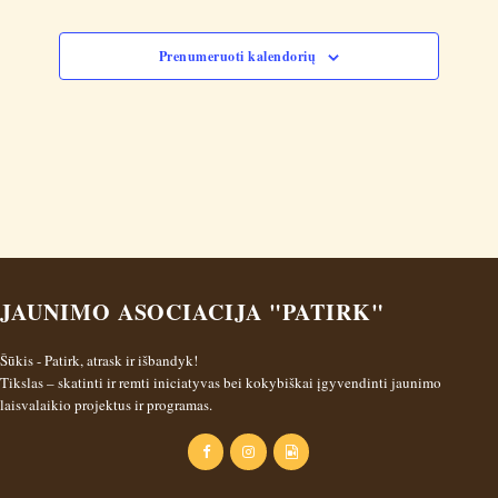
e
a
d
t
o
Prenumeruoti kalendorių
i
r
o
i
n
u
s
JAUNIMO ASOCIACIJA "PATIRK"
Šūkis - Patirk, atrask ir išbandyk!
Tikslas – skatinti ir remti iniciatyvas bei kokybiškai įgyvendinti jaunimo
laisvalaikio projektus ir programas.