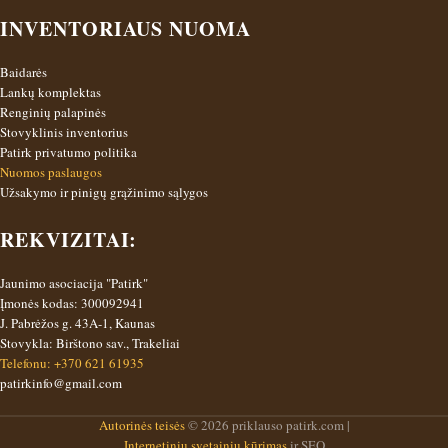
INVENTORIAUS NUOMA
Baidarės
Lankų komplektas
Renginių palapinės
Stovyklinis inventorius
Patirk privatumo politika
Nuomos paslaugos
Užsakymo ir pinigų grąžinimo sąlygos
REKVIZITAI:
Jaunimo asociacija "Patirk"
Įmonės kodas: 300092941
J. Pabrėžos g. 43A-1, Kaunas
Stovykla: Birštono sav., Trakeliai
Telefonu: +370 621 61935
patirkinfo@gmail.com
Autorinės teisės
© 2026 priklauso patirk.com |
Internetinių svetainių kūrimas
ir SEO