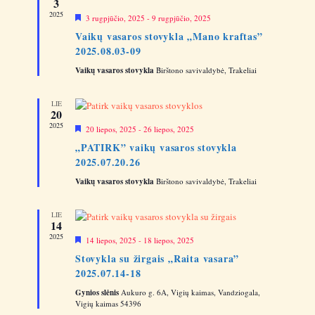
3
s
n
i
2025
S
3 rugpjūčio, 2025
-
9 rugpjūčio, 2025
n
i
N
y
Vaikų vasaros stovykla „Mano kraftas”
ū
k
s
2025.08.03-09
l
a
t
o
V
i
Vaikų vasaros stovykla
m
Birštono savivaldybė, Trakeliai
v
a
d
i
i
a
e
LIE
t
20
g
w
ą
2025
S
20 liepos, 2025
-
26 liepos, 2025
a
i
s
„PATIRK” vaikų vasaros stovykla
ū
N
2025.07.20.26
l
t
o
a
Vaikų vasaros stovykla
m
Birštono savivaldybė, Trakeliai
i
a
v
o
i
LIE
14
n
g
2025
S
14 liepos, 2025
-
18 liepos, 2025
a
i
Stovykla su žirgais „Raita vasara”
ū
t
2025.07.14-18
l
o
i
Gynios slėnis
m
Aukuro g. 6A, Vigių kaimas, Vandziogala,
a
Vigių kaimas 54396
o