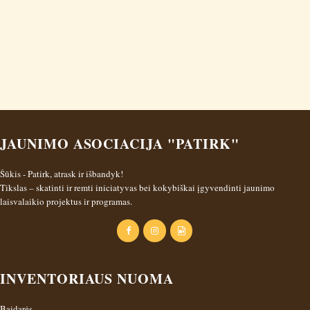
n
JAUNIMO ASOCIACIJA "PATIRK"
Šūkis - Patirk, atrask ir išbandyk!
Tikslas – skatinti ir remti iniciatyvas bei kokybiškai įgyvendinti jaunimo
laisvalaikio projektus ir programas.
INVENTORIAUS NUOMA
Baidarės