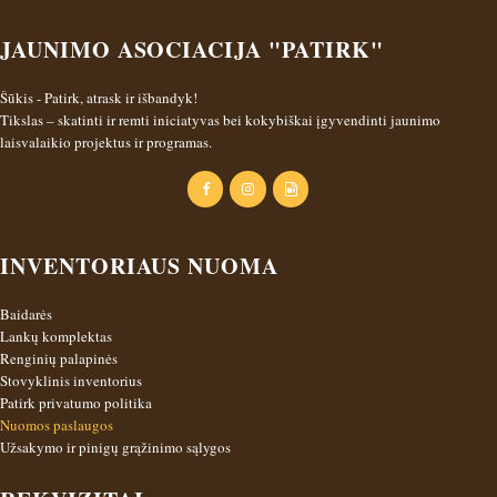
n
g
a
JAUNIMO ASOCIACIJA "PATIRK"
t
i
Šūkis - Patirk, atrask ir išbandyk!
Tikslas – skatinti ir remti iniciatyvas bei kokybiškai įgyvendinti jaunimo
o
laisvalaikio projektus ir programas.
n
INVENTORIAUS NUOMA
Baidarės
Lankų komplektas
Renginių palapinės
Stovyklinis inventorius
Patirk privatumo politika
Nuomos paslaugos
Užsakymo ir pinigų grąžinimo sąlygos